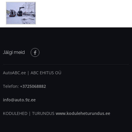
Jälgi meid
AutoABC.ee | ABC EHITUS OÜ
Telefon:
+3725068882
info@auto.9z.ee
KODULEHED | TURUNDUS
www.koduleheturundus.ee