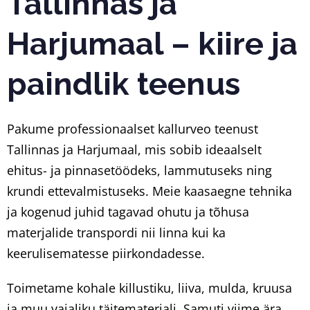
Tallinnas ja
Harjumaal – kiire ja
paindlik teenus
Pakume professionaalset kallurveo teenust
Tallinnas ja Harjumaal, mis sobib ideaalselt
ehitus- ja pinnasetöödeks, lammutuseks ning
krundi ettevalmistuseks. Meie kaasaegne tehnika
ja kogenud juhid tagavad ohutu ja tõhusa
materjalide transpordi nii linna kui ka
keerulisematesse piirkondadesse.
Toimetame kohale killustiku, liiva, mulda, kruusa
ja muu vajaliku täitematerjali. Samuti viime ära